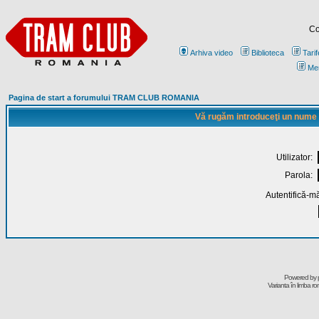
Co
Arhiva video
Biblioteca
Tarif
Me
Pagina de start a forumului TRAM CLUB ROMANIA
Vă rugăm introduceţi un nume de
Utilizator:
Parola:
Autentifică-mă
Powered by
Varianta în limba r