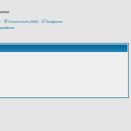
 comun
e
Forumul vechi (2005)
Înregistrare
tentificare