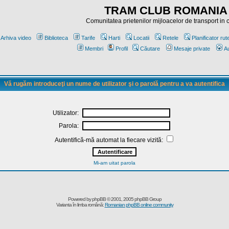
TRAM CLUB ROMANIA
Comunitatea prietenilor mijloacelor de transport in
Arhiva video
Biblioteca
Tarife
Harti
Locatii
Retele
Planificator rut
Membri
Profil
Căutare
Mesaje private
Au
Vă rugăm introduceţi un nume de utilizator şi o parolă pentru a va autentifica
Utilizator:
Parola:
Autentifică-mă automat la fiecare vizită:
Mi-am uitat parola
Powered by
phpBB
© 2001, 2005 phpBB Group
Varianta în limba română:
Romanian phpBB online community