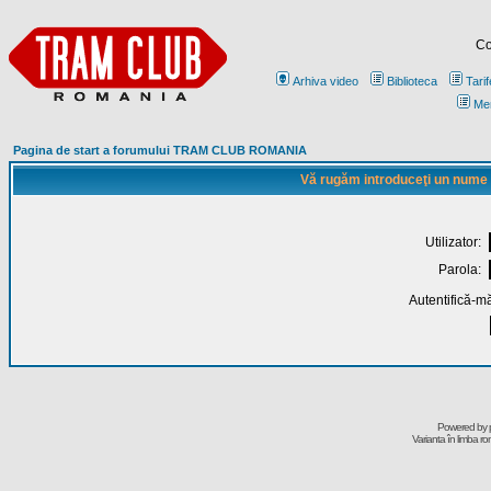
Co
Arhiva video
Biblioteca
Tarif
Me
Pagina de start a forumului TRAM CLUB ROMANIA
Vă rugăm introduceţi un nume de
Utilizator:
Parola:
Autentifică-mă
Powered by
Varianta în limba r