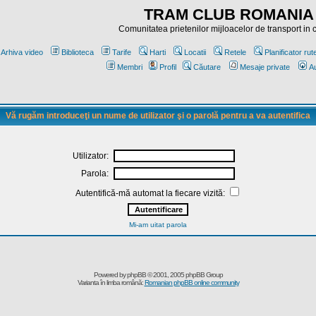
TRAM CLUB ROMANIA
Comunitatea prietenilor mijloacelor de transport in
Arhiva video
Biblioteca
Tarife
Harti
Locatii
Retele
Planificator rut
Membri
Profil
Căutare
Mesaje private
Au
Vă rugăm introduceţi un nume de utilizator şi o parolă pentru a va autentifica
Utilizator:
Parola:
Autentifică-mă automat la fiecare vizită:
Mi-am uitat parola
Powered by
phpBB
© 2001, 2005 phpBB Group
Varianta în limba română:
Romanian phpBB online community