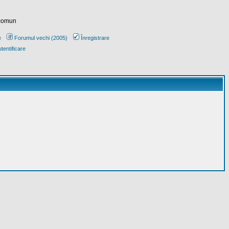
 comun
e
Forumul vechi (2005)
Înregistrare
tentificare