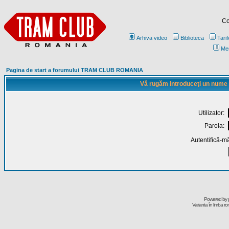
Co
Arhiva video
Biblioteca
Tarif
Me
Pagina de start a forumului TRAM CLUB ROMANIA
Vă rugăm introduceţi un nume de
Utilizator:
Parola:
Autentifică-mă
Powered by
Varianta în limba r