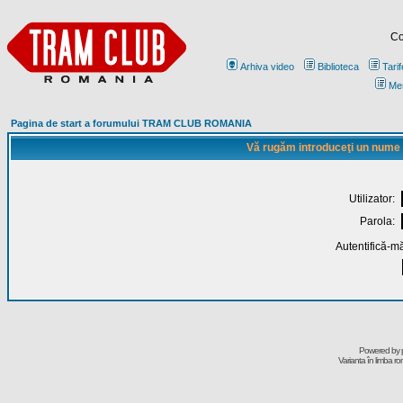
Co
Arhiva video
Biblioteca
Tarif
Me
Pagina de start a forumului TRAM CLUB ROMANIA
Vă rugăm introduceţi un nume de
Utilizator:
Parola:
Autentifică-mă
Powered by
Varianta în limba r