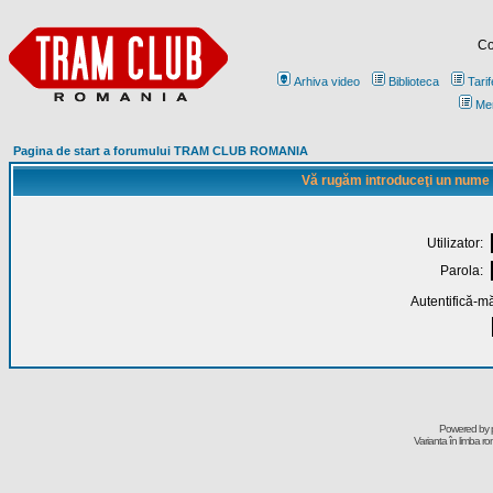
Co
Arhiva video
Biblioteca
Tarif
Me
Pagina de start a forumului TRAM CLUB ROMANIA
Vă rugăm introduceţi un nume de
Utilizator:
Parola:
Autentifică-mă
Powered by
Varianta în limba r