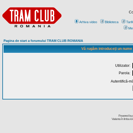
Co
Arhiva video
Biblioteca
Tarif
Me
Pagina de start a forumului TRAM CLUB ROMANIA
Vă rugăm introduceţi un nume de
Utilizator:
Parola:
Autentifică-mă
Powered by
Varianta în limba r