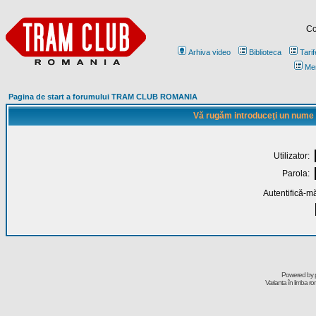
Co
Arhiva video
Biblioteca
Tarif
Me
Pagina de start a forumului TRAM CLUB ROMANIA
Vă rugăm introduceţi un nume de
Utilizator:
Parola:
Autentifică-mă
Powered by
Varianta în limba r