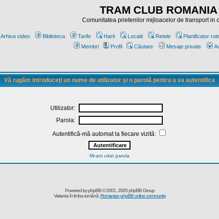
TRAM CLUB ROMANIA
Comunitatea prietenilor mijloacelor de transport in
Arhiva video
Biblioteca
Tarife
Harti
Locatii
Retele
Planificator rut
Membri
Profil
Căutare
Mesaje private
Au
Vă rugăm introduceţi un nume de utilizator şi o parolă pentru a va autentifica
Utilizator:
Parola:
Autentifică-mă automat la fiecare vizită:
Mi-am uitat parola
Powered by
phpBB
© 2001, 2005 phpBB Group
Varianta în limba română:
Romanian phpBB online community