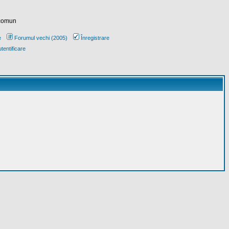
 comun
e
Forumul vechi (2005)
Înregistrare
tentificare