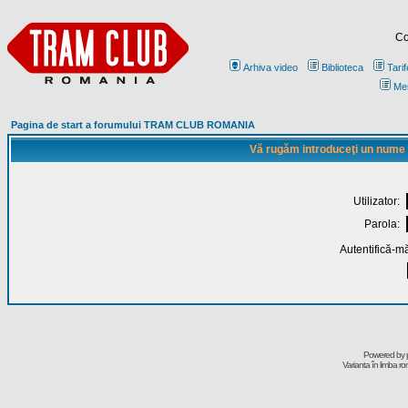
Co
Arhiva video
Biblioteca
Tarif
Me
Pagina de start a forumului TRAM CLUB ROMANIA
Vă rugăm introduceţi un nume de
Utilizator:
Parola:
Autentifică-mă
Powered by
Varianta în limba r