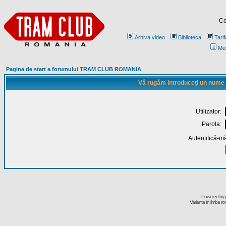
Co
Arhiva video
Biblioteca
Tarif
Me
Pagina de start a forumului TRAM CLUB ROMANIA
Vă rugăm introduceţi un nume de
Utilizator:
Parola:
Autentifică-mă
Powered by
Varianta în limba r