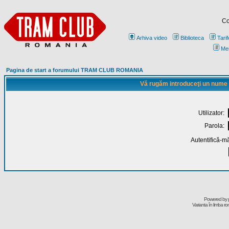
Co
Arhiva video
Biblioteca
Tarif
Me
Pagina de start a forumului TRAM CLUB ROMANIA
Vă rugăm introduceţi un nume de
Utilizator:
Parola:
Autentifică-mă
Powered by
Varianta în limba r