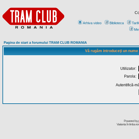
Co
Arhiva video
Biblioteca
Tarif
Me
Pagina de start a forumului TRAM CLUB ROMANIA
Vă rugăm introduceţi un nume de
Utilizator:
Parola:
Autentifică-mă
Powered by
Varianta în limba r