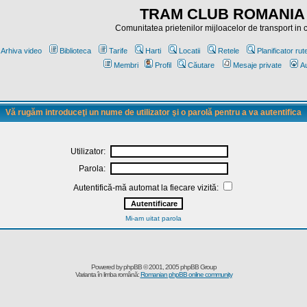
TRAM CLUB ROMANIA
Comunitatea prietenilor mijloacelor de transport in
Arhiva video
Biblioteca
Tarife
Harti
Locatii
Retele
Planificator rut
Membri
Profil
Căutare
Mesaje private
Au
Vă rugăm introduceţi un nume de utilizator şi o parolă pentru a va autentifica
Utilizator:
Parola:
Autentifică-mă automat la fiecare vizită:
Mi-am uitat parola
Powered by
phpBB
© 2001, 2005 phpBB Group
Varianta în limba română:
Romanian phpBB online community