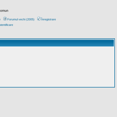
 comun
e
Forumul vechi (2005)
Înregistrare
tentificare