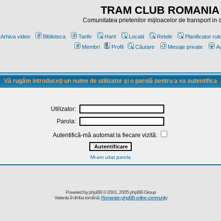
TRAM CLUB ROMANIA
Comunitatea prietenilor mijloacelor de transport in
Arhiva video
Biblioteca
Tarife
Harti
Locatii
Retele
Planificator rut
Membri
Profil
Căutare
Mesaje private
Au
Vă rugăm introduceţi un nume de utilizator şi o parolă pentru a va autentifica
Utilizator:
Parola:
Autentifică-mă automat la fiecare vizită:
Mi-am uitat parola
Powered by
phpBB
© 2001, 2005 phpBB Group
Varianta în limba română:
Romanian phpBB online community