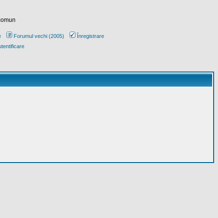
 comun
e
Forumul vechi (2005)
Înregistrare
tentificare