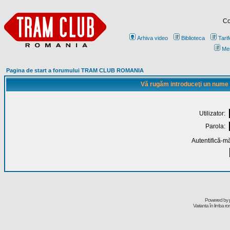
Co
Arhiva video
Biblioteca
Tarif
Me
Pagina de start a forumului TRAM CLUB ROMANIA
Vă rugăm introduceţi un nume de
Utilizator:
Parola:
Autentifică-mă
Powered by
Varianta în limba r