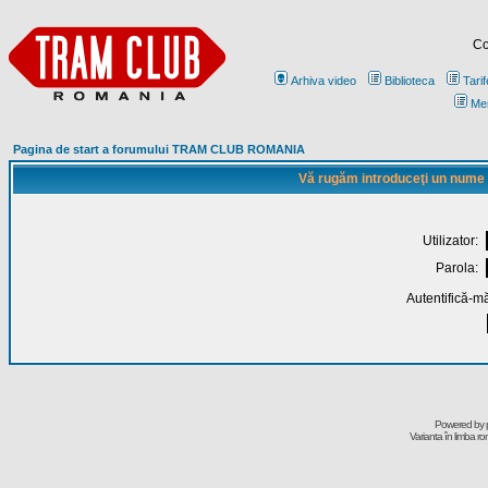
Co
Arhiva video
Biblioteca
Tarif
Me
Pagina de start a forumului TRAM CLUB ROMANIA
Vă rugăm introduceţi un nume de
Utilizator:
Parola:
Autentifică-mă
Powered by
Varianta în limba r