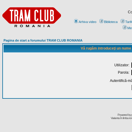
Co
Arhiva video
Biblioteca
Tarif
Me
Pagina de start a forumului TRAM CLUB ROMANIA
Vă rugăm introduceţi un nume de
Utilizator:
Parola:
Autentifică-mă
Powered by
Varianta în limba r