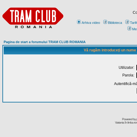
Co
Arhiva video
Biblioteca
Tarif
Me
Pagina de start a forumului TRAM CLUB ROMANIA
Vă rugăm introduceţi un nume de
Utilizator:
Parola:
Autentifică-mă
Powered by
Varianta în limba r