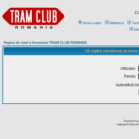
Co
Arhiva video
Biblioteca
Tarif
Me
Pagina de start a forumului TRAM CLUB ROMANIA
Vă rugăm introduceţi un nume de
Utilizator:
Parola:
Autentifică-mă
Powered by
Varianta în limba r