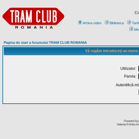
Co
Arhiva video
Biblioteca
Tarif
Me
Pagina de start a forumului TRAM CLUB ROMANIA
Vă rugăm introduceţi un nume de
Utilizator:
Parola:
Autentifică-mă
Powered by
Varianta în limba r