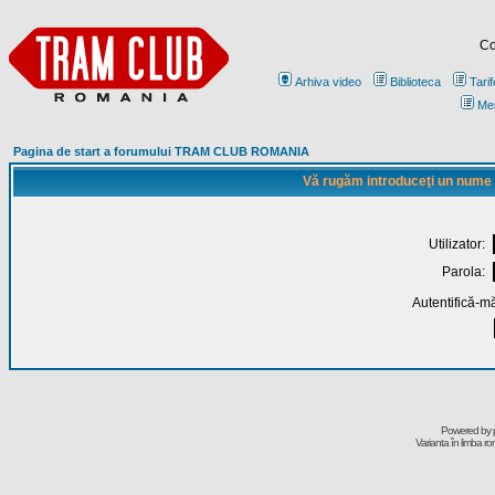
Co
Arhiva video
Biblioteca
Tarif
Me
Pagina de start a forumului TRAM CLUB ROMANIA
Vă rugăm introduceţi un nume de
Utilizator:
Parola:
Autentifică-mă
Powered by
Varianta în limba r