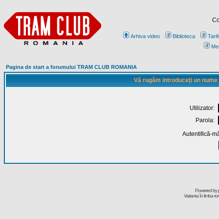
Co
Arhiva video
Biblioteca
Tarif
Me
Pagina de start a forumului TRAM CLUB ROMANIA
Vă rugăm introduceţi un nume de
Utilizator:
Parola:
Autentifică-mă
Powered by
Varianta în limba r