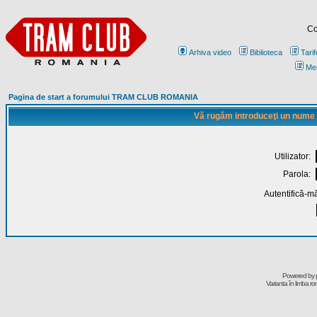
Co
Arhiva video
Biblioteca
Tarif
Me
Pagina de start a forumului TRAM CLUB ROMANIA
Vă rugăm introduceţi un nume de
Utilizator:
Parola:
Autentifică-mă
Powered by
Varianta în limba r