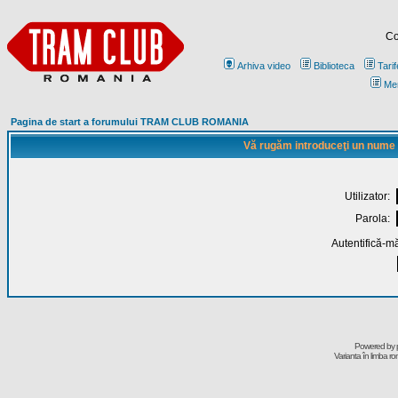
Co
Arhiva video
Biblioteca
Tarif
Me
Pagina de start a forumului TRAM CLUB ROMANIA
Vă rugăm introduceţi un nume de
Utilizator:
Parola:
Autentifică-mă
Powered by
Varianta în limba r