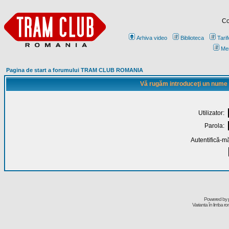
Co
Arhiva video
Biblioteca
Tarif
Me
Pagina de start a forumului TRAM CLUB ROMANIA
Vă rugăm introduceţi un nume de
Utilizator:
Parola:
Autentifică-mă
Powered by
Varianta în limba r