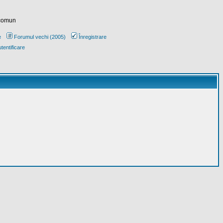
 comun
e
Forumul vechi (2005)
Înregistrare
tentificare