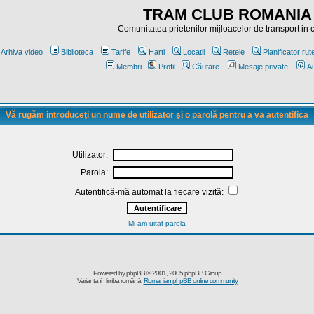
TRAM CLUB ROMANIA
Comunitatea prietenilor mijloacelor de transport in
Arhiva video
Biblioteca
Tarife
Harti
Locatii
Retele
Planificator rut
Membri
Profil
Căutare
Mesaje private
Au
Vă rugăm introduceţi un nume de utilizator şi o parolă pentru a va autentifica
Utilizator:
Parola:
Autentifică-mă automat la fiecare vizită:
Mi-am uitat parola
Powered by
phpBB
© 2001, 2005 phpBB Group
Varianta în limba română:
Romanian phpBB online community