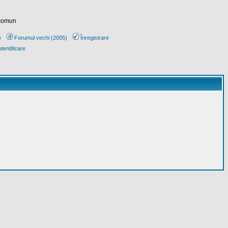
 comun
e
Forumul vechi (2005)
Înregistrare
tentificare