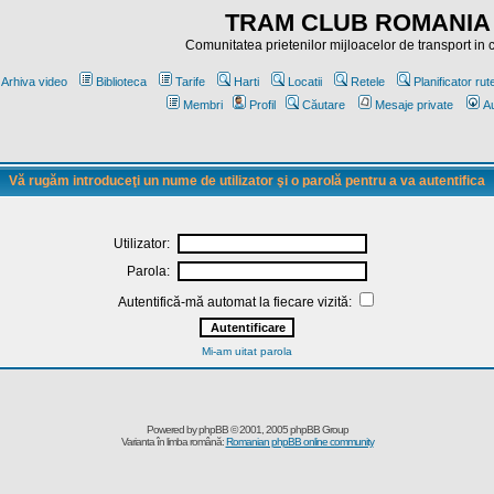
TRAM CLUB ROMANIA
Comunitatea prietenilor mijloacelor de transport in
Arhiva video
Biblioteca
Tarife
Harti
Locatii
Retele
Planificator rut
Membri
Profil
Căutare
Mesaje private
Au
Vă rugăm introduceţi un nume de utilizator şi o parolă pentru a va autentifica
Utilizator:
Parola:
Autentifică-mă automat la fiecare vizită:
Mi-am uitat parola
Powered by
phpBB
© 2001, 2005 phpBB Group
Varianta în limba română:
Romanian phpBB online community