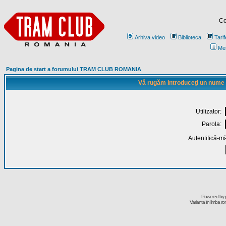
Co
Arhiva video
Biblioteca
Tarif
Me
Pagina de start a forumului TRAM CLUB ROMANIA
Vă rugăm introduceţi un nume de
Utilizator:
Parola:
Autentifică-mă
Powered by
Varianta în limba r