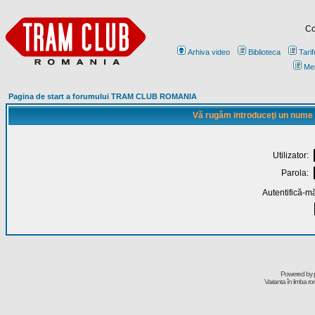
Co
Arhiva video
Biblioteca
Tarif
Me
Pagina de start a forumului TRAM CLUB ROMANIA
Vă rugăm introduceţi un nume de
Utilizator:
Parola:
Autentifică-mă
Powered by
Varianta în limba r