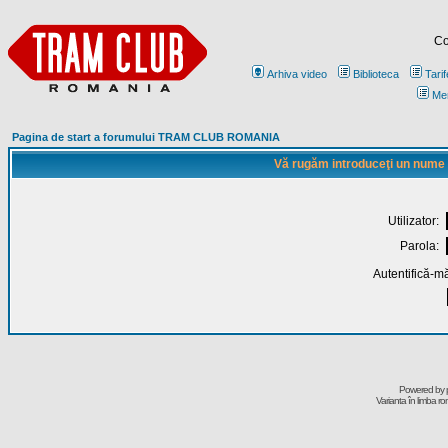
Co
Arhiva video
Biblioteca
Tarif
Me
Pagina de start a forumului TRAM CLUB ROMANIA
Vă rugăm introduceţi un nume de
Utilizator:
Parola:
Autentifică-mă
Powered by
Varianta în limba r