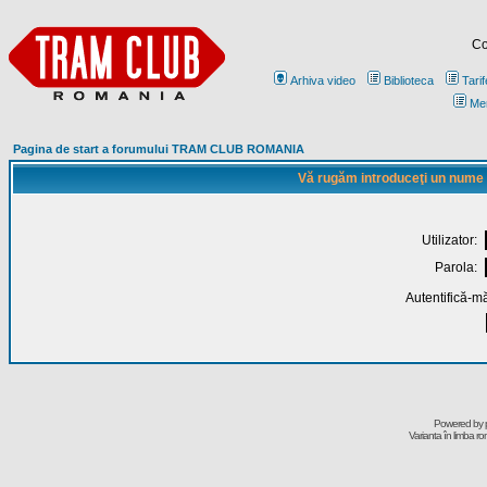
Co
Arhiva video
Biblioteca
Tarif
Me
Pagina de start a forumului TRAM CLUB ROMANIA
Vă rugăm introduceţi un nume de
Utilizator:
Parola:
Autentifică-mă
Powered by
Varianta în limba r