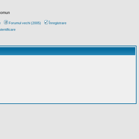
 comun
e
Forumul vechi (2005)
Înregistrare
tentificare