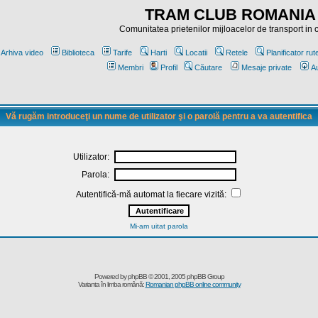
TRAM CLUB ROMANIA
Comunitatea prietenilor mijloacelor de transport in
Arhiva video
Biblioteca
Tarife
Harti
Locatii
Retele
Planificator rut
Membri
Profil
Căutare
Mesaje private
Au
Vă rugăm introduceţi un nume de utilizator şi o parolă pentru a va autentifica
Utilizator:
Parola:
Autentifică-mă automat la fiecare vizită:
Mi-am uitat parola
Powered by
phpBB
© 2001, 2005 phpBB Group
Varianta în limba română:
Romanian phpBB online community