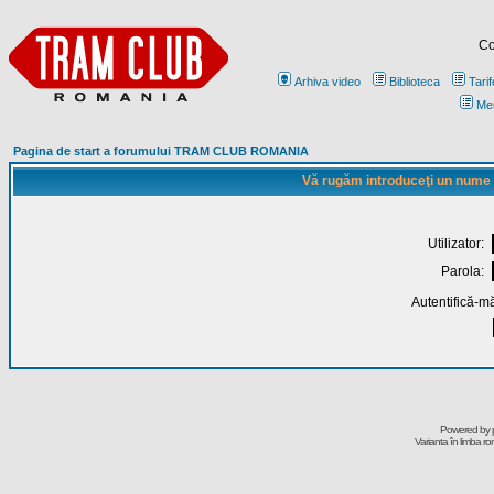
Co
Arhiva video
Biblioteca
Tarif
Me
Pagina de start a forumului TRAM CLUB ROMANIA
Vă rugăm introduceţi un nume de
Utilizator:
Parola:
Autentifică-mă
Powered by
Varianta în limba r