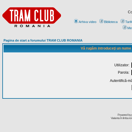
Co
Arhiva video
Biblioteca
Tarif
Me
Pagina de start a forumului TRAM CLUB ROMANIA
Vă rugăm introduceţi un nume de
Utilizator:
Parola:
Autentifică-mă
Powered by
Varianta în limba r