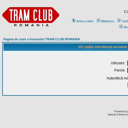
Co
Arhiva video
Biblioteca
Tarif
Me
Pagina de start a forumului TRAM CLUB ROMANIA
Vă rugăm introduceţi un nume de
Utilizator:
Parola:
Autentifică-mă
Powered by
Varianta în limba r