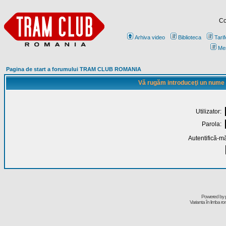
Co
Arhiva video
Biblioteca
Tarif
Me
Pagina de start a forumului TRAM CLUB ROMANIA
Vă rugăm introduceţi un nume de
Utilizator:
Parola:
Autentifică-mă
Powered by
Varianta în limba r