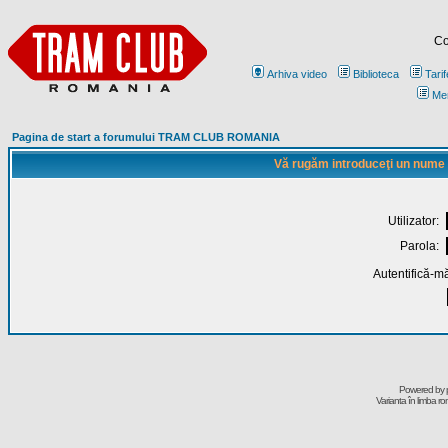
Co
Arhiva video
Biblioteca
Tarif
Me
Pagina de start a forumului TRAM CLUB ROMANIA
Vă rugăm introduceţi un nume de
Utilizator:
Parola:
Autentifică-mă
Powered by
Varianta în limba r