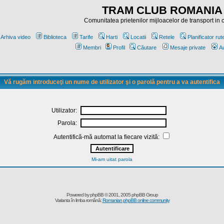
TRAM CLUB ROMANIA
Comunitatea prietenilor mijloacelor de transport in
Arhiva video
Biblioteca
Tarife
Harti
Locatii
Retele
Planificator rut
Membri
Profil
Căutare
Mesaje private
Au
Vă rugăm introduceţi un nume de utilizator şi o parolă pentru a va autentifica
Utilizator:
Parola:
Autentifică-mă automat la fiecare vizită:
Mi-am uitat parola
Powered by
phpBB
© 2001, 2005 phpBB Group
Varianta în limba română:
Romanian phpBB online community