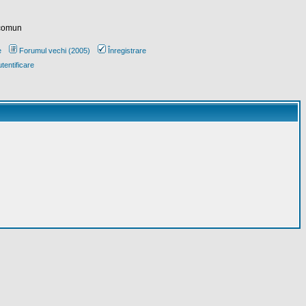
 comun
e
Forumul vechi (2005)
Înregistrare
tentificare