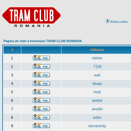
Arhiva video
Pagina de start a forumului TRAM CLUB ROMANIA
#
Utilizator
1
Admin
2
7158
3
aad
4
abagc
5
Andi
6
andrei
7
anodin
8
aztec
9
bercenicity