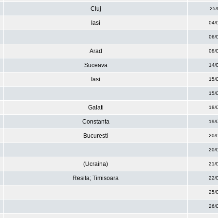
Cluj
25/
Iasi
04/
06/
Arad
08/
Suceava
14/
Iasi
15/
15/
Galati
18/
Constanta
19/
Bucuresti
20/
20/
(Ucraina)
21/
Resita; Timisoara
22/
25/
26/