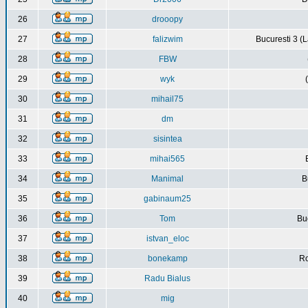
26
drooopy
27
falizwim
Bucuresti 3 (L
28
FBW
29
wyk
30
mihail75
31
dm
32
sisintea
33
mihai565
34
Manimal
B
35
gabinaum25
36
Tom
Buc
37
istvan_eloc
38
bonekamp
Ro
39
Radu Bialus
40
mig