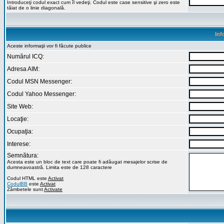
Introduceţi codul exact cum îl vedeţi. Codul este case sensitive şi zero este
tăiat de o linie diagonală.
Inf
Aceste informaţii vor fi făcute publice
Numărul ICQ:
Adresa AIM:
Codul MSN Messenger:
Codul Yahoo Messenger:
Site Web:
Locaţie:
Ocupaţia:
Interese:
Semnătura:
Acesta este un bloc de text care poate fi adăugat mesajelor scrise de
dumneavoastră. Limita este de 128 caractere
Codul HTML este
Activat
CodulBB
este
Activat
Zâmbetele sunt
Activate