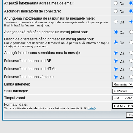
Afişează întotdeauna adresa mea de email:
Da
Ascundeţi indicatorul de conectare:
Da
Anunţă-mă întotdeauna de răspunsuri la mesajele mele:
Da
Trimite-mi un email când cineva răspunde la mesajele mele. Opţiunea poate
fi schimbată la fiecare mesaj nou.
Atenţionează-mă când primesc un mesaj privat nou:
Da
Deschide o fereastră când primesc un mesaj privat nou:
Da
Unele şabloane pot deschide o fereastră nouă pentru a vă informa de faptul
că aţi primit un mesaj privat nou
Adaugă întotdeauna semnătura mea la mesaje:
Da
Folosesc întotdeauna cod BB:
Da
Folosesc întotdeauna cod HTML:
Da
Folosesc întotdeauna zâmbete:
Da
Limba interfeţei:
Stilul interfeţei:
Timpul zonal:
Formatul datei:
Sintaxa utilizată este identică cu cea folosită de funcţia PHP
date()