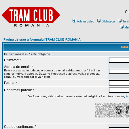
Co
Arhiva video
Biblioteca
Tarif
Me
Pagina de start a forumului TRAM CLUB ROMANIA
Infor
Ce este marcat cu * este obligatoriu
Utilizator: *
Adresa de email: *
Este necesar sa introduceti o adresa de email valida pentru a fi instiintat
cand contul va fi aprobat. Daca nu introduceti o adresa valida si corecta
contul nu va fi aprobat si va fi sters.
Parola: *
Confirmaţi parola: *
Dacă nu puteţi citi codul sau acesta este neinteligibil, vă rugăm contactaţi
Ad
Cod de confirmare: *