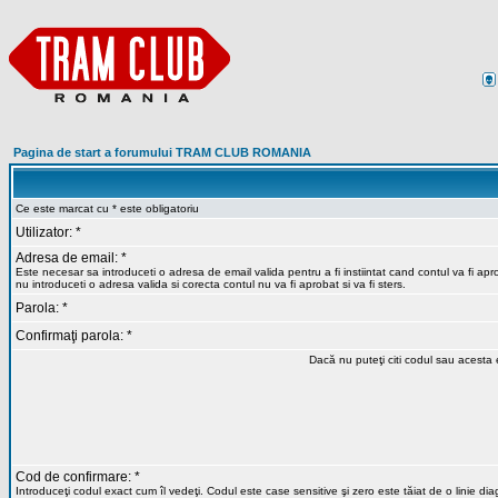
Pagina de start a forumului TRAM CLUB ROMANIA
Ce este marcat cu * este obligatoriu
Utilizator: *
Adresa de email: *
Este necesar sa introduceti o adresa de email valida pentru a fi instiintat cand contul va fi ap
nu introduceti o adresa valida si corecta contul nu va fi aprobat si va fi sters.
Parola: *
Confirmaţi parola: *
Dacă nu puteţi citi codul sau acesta e
Cod de confirmare: *
Introduceţi codul exact cum îl vedeţi. Codul este case sensitive şi zero este tăiat de o linie di