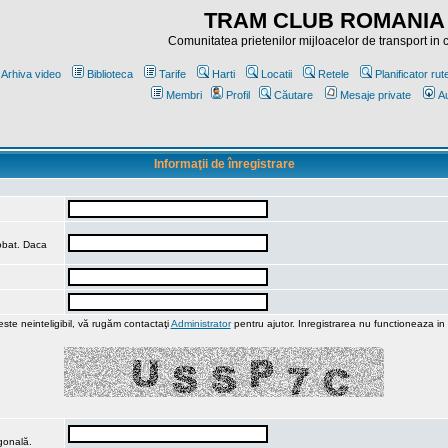
TRAM CLUB ROMANIA
Comunitatea prietenilor mijloacelor de transport in
Arhiva video
Biblioteca
Tarife
Harti
Locatii
Retele
Planificator rut
Membri
Profil
Căutare
Mesaje private
Au
Informaţii de înregistrare
robat. Daca
ste neinteligibil, vă rugăm contactaţi
Administrator
pentru ajutor. Inregistrarea nu functioneaza in
agonală.