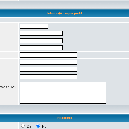
Informaţii despre profil
 este de 128
Preferinţe
Da
Nu