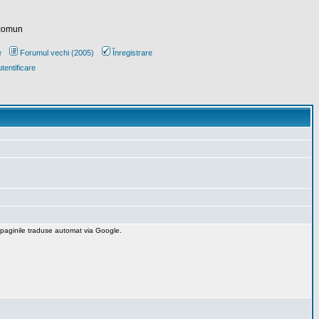
 comun
e
Forumul vechi (2005)
Înregistrare
tentificare
 paginile traduse automat via Google.