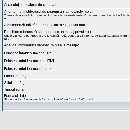
Ascundeţi indicatorul de conectare:
Anunţă-mă întotdeauna de răspunsuri la mesajele mele:
Trimite-mi un email când cineva răspunde la mesajele mele. Opţiunea poate fi schimbată la fi
nou.
Atenţionează-mă când primesc un mesaj privat nou:
Deschide o fereastră când primesc un mesaj privat nou:
Unele şabloane pot deschide o fereastră nouă pentru a vă informa de faptul că aţi primit un m
nou
Adaugă întotdeauna semnătura mea la mesaje:
Folosesc întotdeauna cod BB:
Folosesc întotdeauna cod HTML:
Folosesc întotdeauna zâmbete:
Limba interfeţei:
Stilul interfeţei:
Timpul zonal:
Formatul datei:
Sintaxa utilizată este identică cu cea folosită de funcţia PHP
date()