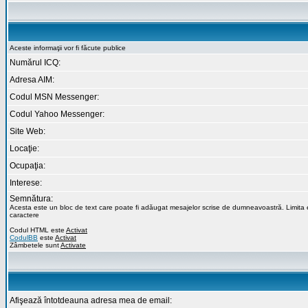
Aceste informaţii vor fi făcute publice
Numărul ICQ:
Adresa AIM:
Codul MSN Messenger:
Codul Yahoo Messenger:
Site Web:
Locaţie:
Ocupaţia:
Interese:
Semnătura:
Acesta este un bloc de text care poate fi adăugat mesajelor scrise de dumneavoastră. Limita
caractere
Codul HTML este
Activat
CodulBB
este
Activat
Zâmbetele sunt
Activate
Afişează întotdeauna adresa mea de email: