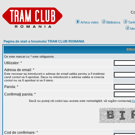
Co
Arhiva video
Biblioteca
Tarif
Me
Pagina de start a forumului TRAM CLUB ROMANIA
Infor
Ce este marcat cu * este obligatoriu
Utilizator: *
Adresa de email: *
Este necesar sa introduceti o adresa de email valida pentru a fi instiintat
cand contul va fi aprobat. Daca nu introduceti o adresa valida si corecta
contul nu va fi aprobat si va fi sters.
Parola: *
Confirmaţi parola: *
Dacă nu puteţi citi codul sau acesta este neinteligibil, vă rugăm contactaţi
Ad
Cod de confirmare: *