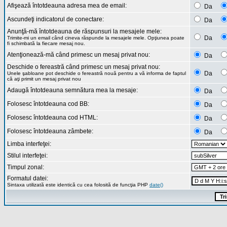
Afişează întotdeauna adresa mea de email:
Da
Ascundeţi indicatorul de conectare:
Da
Anunţă-mă întotdeauna de răspunsuri la mesajele mele:
Da
Trimite-mi un email când cineva răspunde la mesajele mele. Opţiunea poate
fi schimbată la fiecare mesaj nou.
Atenţionează-mă când primesc un mesaj privat nou:
Da
Deschide o fereastră când primesc un mesaj privat nou:
Da
Unele şabloane pot deschide o fereastră nouă pentru a vă informa de faptul
că aţi primit un mesaj privat nou
Adaugă întotdeauna semnătura mea la mesaje:
Da
Folosesc întotdeauna cod BB:
Da
Folosesc întotdeauna cod HTML:
Da
Folosesc întotdeauna zâmbete:
Da
Limba interfeţei:
Stilul interfeţei:
Timpul zonal:
Formatul datei:
Sintaxa utilizată este identică cu cea folosită de funcţia PHP
date()