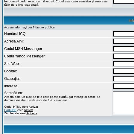
Introduceţi codul exact cum îl vedeţi. Codul este case sensitive şi zero este
tăiat de o linie diagonală.
Inf
Aceste informaţii vor fi făcute publice
Numărul ICQ:
Adresa AIM:
Codul MSN Messenger:
Codul Yahoo Messenger:
Site Web:
Locaţie:
Ocupaţia:
Interese:
Semnătura:
Acesta este un bloc de text care poate fi adăugat mesajelor scrise de
dumneavoastră. Limita este de 128 caractere
Codul HTML este
Activat
CodulBB
este
Activat
Zâmbetele sunt
Activate