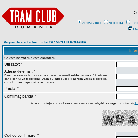
Co
Arhiva video
Biblioteca
Tarif
Me
Pagina de start a forumului TRAM CLUB ROMANIA
Infor
Ce este marcat cu * este obligatoriu
Utilizator: *
Adresa de email: *
Este necesar sa introduceti o adresa de email valida pentru a fi instiintat
cand contul va fi aprobat. Daca nu introduceti o adresa valida si corecta
contul nu va fi aprobat si va fi sters.
Parola: *
Confirmaţi parola: *
Dacă nu puteţi citi codul sau acesta este neinteligibil, vă rugăm contactaţi
Ad
Cod de confirmare: *