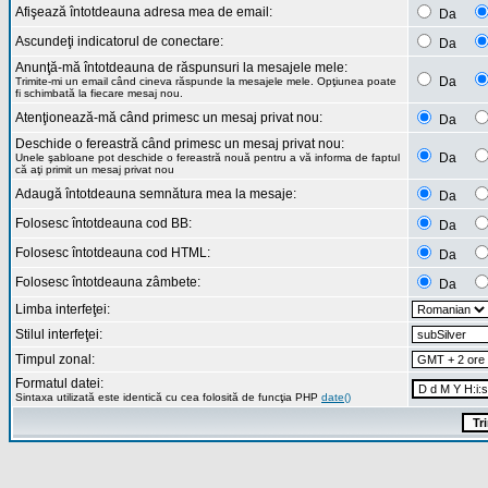
Afişează întotdeauna adresa mea de email:
Da
Ascundeţi indicatorul de conectare:
Da
Anunţă-mă întotdeauna de răspunsuri la mesajele mele:
Da
Trimite-mi un email când cineva răspunde la mesajele mele. Opţiunea poate
fi schimbată la fiecare mesaj nou.
Atenţionează-mă când primesc un mesaj privat nou:
Da
Deschide o fereastră când primesc un mesaj privat nou:
Da
Unele şabloane pot deschide o fereastră nouă pentru a vă informa de faptul
că aţi primit un mesaj privat nou
Adaugă întotdeauna semnătura mea la mesaje:
Da
Folosesc întotdeauna cod BB:
Da
Folosesc întotdeauna cod HTML:
Da
Folosesc întotdeauna zâmbete:
Da
Limba interfeţei:
Stilul interfeţei:
Timpul zonal:
Formatul datei:
Sintaxa utilizată este identică cu cea folosită de funcţia PHP
date()