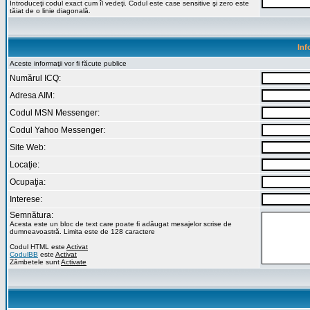
Introduceţi codul exact cum îl vedeţi. Codul este case sensitive şi zero este
tăiat de o linie diagonală.
Inf
Aceste informaţii vor fi făcute publice
Numărul ICQ:
Adresa AIM:
Codul MSN Messenger:
Codul Yahoo Messenger:
Site Web:
Locaţie:
Ocupaţia:
Interese:
Semnătura:
Acesta este un bloc de text care poate fi adăugat mesajelor scrise de
dumneavoastră. Limita este de 128 caractere
Codul HTML este
Activat
CodulBB
este
Activat
Zâmbetele sunt
Activate