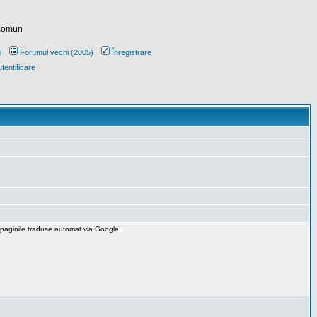
 comun
e
Forumul vechi (2005)
Înregistrare
tentificare
 paginile traduse automat via Google.