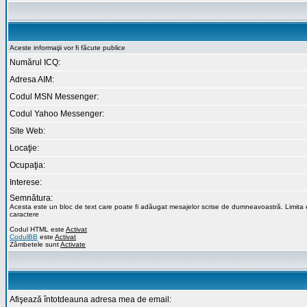
Aceste informaţii vor fi făcute publice
Numărul ICQ:
Adresa AIM:
Codul MSN Messenger:
Codul Yahoo Messenger:
Site Web:
Locaţie:
Ocupaţia:
Interese:
Semnătura:
Acesta este un bloc de text care poate fi adăugat mesajelor scrise de dumneavoastră. Limita
caractere
Codul HTML este
Activat
CodulBB
este
Activat
Zâmbetele sunt
Activate
Afişează întotdeauna adresa mea de email: