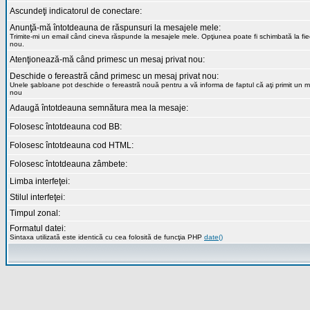
Ascundeţi indicatorul de conectare:
Anunţă-mă întotdeauna de răspunsuri la mesajele mele:
Trimite-mi un email când cineva răspunde la mesajele mele. Opţiunea poate fi schimbată la fi
nou.
Atenţionează-mă când primesc un mesaj privat nou:
Deschide o fereastră când primesc un mesaj privat nou:
Unele şabloane pot deschide o fereastră nouă pentru a vă informa de faptul că aţi primit un m
nou
Adaugă întotdeauna semnătura mea la mesaje:
Folosesc întotdeauna cod BB:
Folosesc întotdeauna cod HTML:
Folosesc întotdeauna zâmbete:
Limba interfeţei:
Stilul interfeţei:
Timpul zonal:
Formatul datei:
Sintaxa utilizată este identică cu cea folosită de funcţia PHP
date()