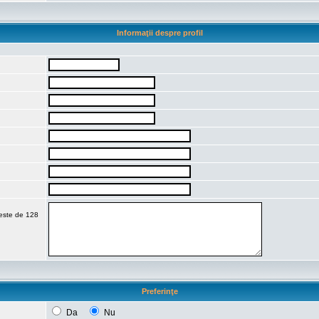
Informaţii despre profil
 este de 128
Preferinţe
Da
Nu