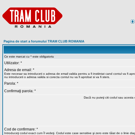
Pagina de start a forumului TRAM CLUB ROMANIA
Ce este marcat cu * este obligatoriu
Utilizator: *
Adresa de email: *
Este necesar sa introduceti o adresa de email valida pentru a fi instiintat cand contul va fi ap
nu introduceti o adresa valida si corecta contul nu va fi aprobat si va fi sters.
Parola: *
Confirmaţi parola: *
Dacă nu puteţi citi codul sau acesta e
Cod de confirmare: *
Introduceţi codul exact cum îl vedeţi. Codul este case sensitive şi zero este tăiat de o linie di