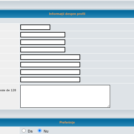
Informaţii despre profil
 este de 128
Preferinţe
Da
Nu