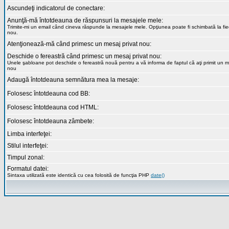
Ascundeţi indicatorul de conectare:
Anunţă-mă întotdeauna de răspunsuri la mesajele mele:
Trimite-mi un email când cineva răspunde la mesajele mele. Opţiunea poate fi schimbată la fi
nou.
Atenţionează-mă când primesc un mesaj privat nou:
Deschide o fereastră când primesc un mesaj privat nou:
Unele şabloane pot deschide o fereastră nouă pentru a vă informa de faptul că aţi primit un m
nou
Adaugă întotdeauna semnătura mea la mesaje:
Folosesc întotdeauna cod BB:
Folosesc întotdeauna cod HTML:
Folosesc întotdeauna zâmbete:
Limba interfeţei:
Stilul interfeţei:
Timpul zonal:
Formatul datei:
Sintaxa utilizată este identică cu cea folosită de funcţia PHP
date()