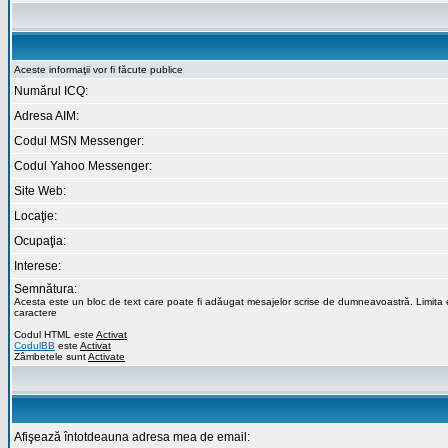
Aceste informaţii vor fi făcute publice
Numărul ICQ:
Adresa AIM:
Codul MSN Messenger:
Codul Yahoo Messenger:
Site Web:
Locaţie:
Ocupaţia:
Interese:
Semnătura:
Acesta este un bloc de text care poate fi adăugat mesajelor scrise de dumneavoastră. Limita
caractere
Codul HTML este
Activat
CodulBB
este
Activat
Zâmbetele sunt
Activate
Afişează întotdeauna adresa mea de email: