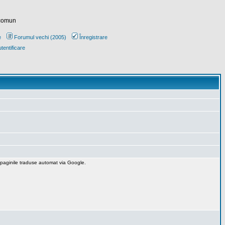
 comun
e
Forumul vechi (2005)
Înregistrare
tentificare
 paginile traduse automat via Google.