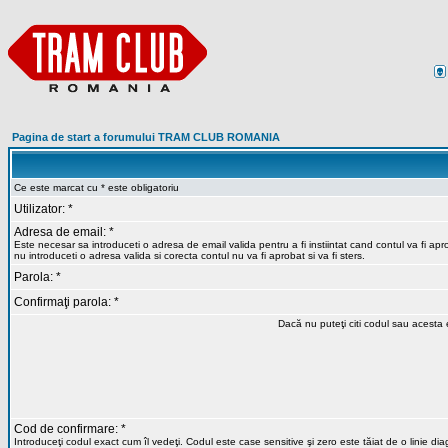
Pagina de start a forumului TRAM CLUB ROMANIA
Ce este marcat cu * este obligatoriu
Utilizator: *
Adresa de email: *
Este necesar sa introduceti o adresa de email valida pentru a fi instiintat cand contul va fi ap
nu introduceti o adresa valida si corecta contul nu va fi aprobat si va fi sters.
Parola: *
Confirmaţi parola: *
Dacă nu puteţi citi codul sau acesta e
Cod de confirmare: *
Introduceţi codul exact cum îl vedeţi. Codul este case sensitive şi zero este tăiat de o linie di