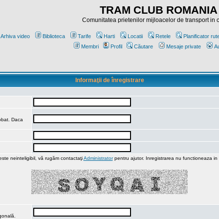
TRAM CLUB ROMANIA
Comunitatea prietenilor mijloacelor de transport in
Arhiva video
Biblioteca
Tarife
Harti
Locatii
Retele
Planificator rut
Membri
Profil
Căutare
Mesaje private
Au
Informaţii de înregistrare
robat. Daca
ste neinteligibil, vă rugăm contactaţi
Administrator
pentru ajutor. Inregistrarea nu functioneaza in
agonală.