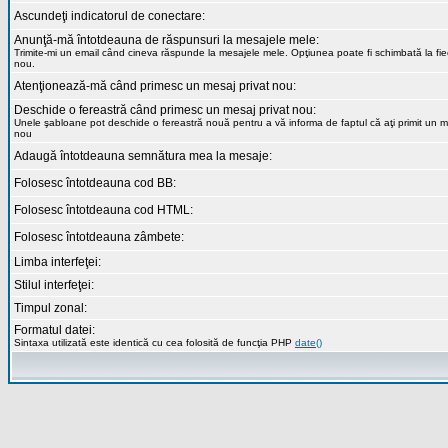
Ascundeţi indicatorul de conectare:
Anunţă-mă întotdeauna de răspunsuri la mesajele mele:
Trimite-mi un email când cineva răspunde la mesajele mele. Opţiunea poate fi schimbată la fi
nou.
Atenţionează-mă când primesc un mesaj privat nou:
Deschide o fereastră când primesc un mesaj privat nou:
Unele şabloane pot deschide o fereastră nouă pentru a vă informa de faptul că aţi primit un m
nou
Adaugă întotdeauna semnătura mea la mesaje:
Folosesc întotdeauna cod BB:
Folosesc întotdeauna cod HTML:
Folosesc întotdeauna zâmbete:
Limba interfeţei:
Stilul interfeţei:
Timpul zonal:
Formatul datei:
Sintaxa utilizată este identică cu cea folosită de funcţia PHP
date()