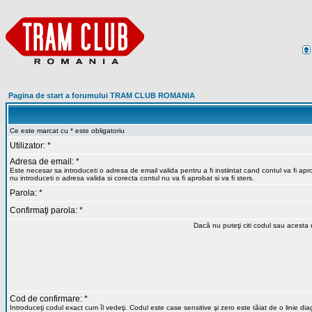
Pagina de start a forumului TRAM CLUB ROMANIA
Ce este marcat cu * este obligatoriu
Utilizator: *
Adresa de email: *
Este necesar sa introduceti o adresa de email valida pentru a fi instiintat cand contul va fi ap
nu introduceti o adresa valida si corecta contul nu va fi aprobat si va fi sters.
Parola: *
Confirmaţi parola: *
Dacă nu puteţi citi codul sau acesta e
Cod de confirmare: *
Introduceţi codul exact cum îl vedeţi. Codul este case sensitive şi zero este tăiat de o linie di