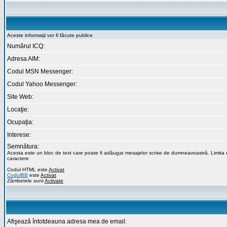
Aceste informaţii vor fi făcute publice
Numărul ICQ:
Adresa AIM:
Codul MSN Messenger:
Codul Yahoo Messenger:
Site Web:
Locaţie:
Ocupaţia:
Interese:
Semnătura:
Acesta este un bloc de text care poate fi adăugat mesajelor scrise de dumneavoastră. Limita
caractere
Codul HTML este
Activat
CodulBB
este
Activat
Zâmbetele sunt
Activate
Afişează întotdeauna adresa mea de email: