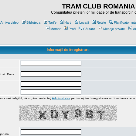
TRAM CLUB ROMANIA
Comunitatea prietenilor mijloacelor de transport in
Arhiva video
Biblioteca
Tarife
Harti
Locatii
Retele
Planificator rut
Membri
Profil
Căutare
Mesaje private
Au
Informaţii de înregistrare
robat. Daca
ste neinteligibil, vă rugăm contactaţi
Administrator
pentru ajutor. Inregistrarea nu functioneaza in
agonală.