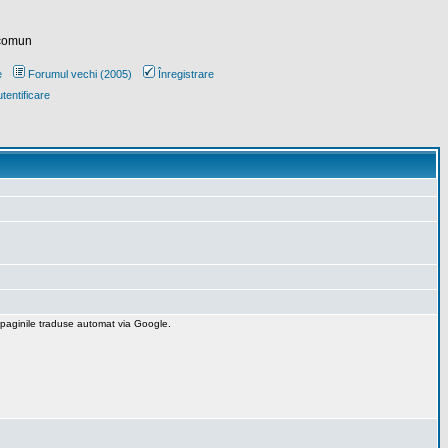
 comun
e
Forumul vechi (2005)
Înregistrare
tentificare
 paginile traduse automat via Google.