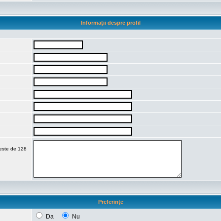
Informaţii despre profil
 este de 128
Preferinţe
Da
Nu