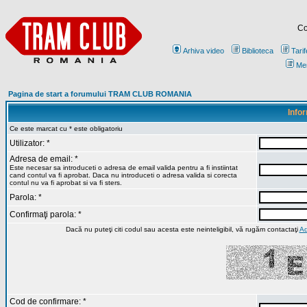
Co
Arhiva video
Biblioteca
Tarif
Me
Pagina de start a forumului TRAM CLUB ROMANIA
Infor
Ce este marcat cu * este obligatoriu
Utilizator: *
Adresa de email: *
Este necesar sa introduceti o adresa de email valida pentru a fi instiintat
cand contul va fi aprobat. Daca nu introduceti o adresa valida si corecta
contul nu va fi aprobat si va fi sters.
Parola: *
Confirmaţi parola: *
Dacă nu puteţi citi codul sau acesta este neinteligibil, vă rugăm contactaţi
Ad
Cod de confirmare: *