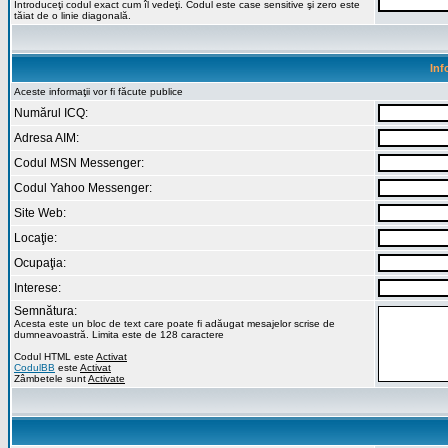
Introduceţi codul exact cum îl vedeţi. Codul este case sensitive şi zero este
tăiat de o linie diagonală.
Inf
Aceste informaţii vor fi făcute publice
Numărul ICQ:
Adresa AIM:
Codul MSN Messenger:
Codul Yahoo Messenger:
Site Web:
Locaţie:
Ocupaţia:
Interese:
Semnătura:
Acesta este un bloc de text care poate fi adăugat mesajelor scrise de
dumneavoastră. Limita este de 128 caractere
Codul HTML este
Activat
CodulBB
este
Activat
Zâmbetele sunt
Activate