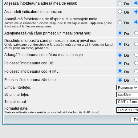
Afişează întotdeauna adresa mea de email:
Da
Ascundeţi indicatorul de conectare:
Da
Anunţă-mă întotdeauna de răspunsuri la mesajele mele:
Da
Trimite-mi un email când cineva răspunde la mesajele mele. Opţiunea poate
fi schimbată la fiecare mesaj nou.
Atenţionează-mă când primesc un mesaj privat nou:
Da
Deschide o fereastră când primesc un mesaj privat nou:
Da
Unele şabloane pot deschide o fereastră nouă pentru a vă informa de faptul
că aţi primit un mesaj privat nou
Adaugă întotdeauna semnătura mea la mesaje:
Da
Folosesc întotdeauna cod BB:
Da
Folosesc întotdeauna cod HTML:
Da
Folosesc întotdeauna zâmbete:
Da
Limba interfeţei:
Stilul interfeţei:
Timpul zonal:
Formatul datei:
Sintaxa utilizată este identică cu cea folosită de funcţia PHP
date()